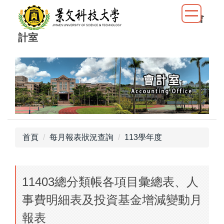
跳
會
到
主
計室
要
內
容
區
首頁
每月報表狀況查詢
113學年度
11403總分類帳各項目彙總表、人
事費明細表及投資基金增減變動月
報表