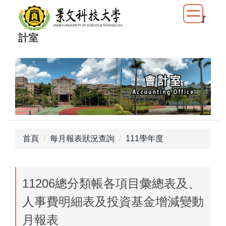
跳
會
到
主
計室
要
內
容
區
首頁
每月報表狀況查詢
111學年度
11206總分類帳各項目彙總表及、
人事費明細表及投資基金增減變動
月報表