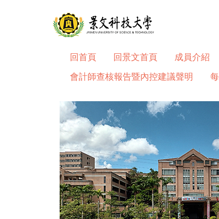
跳
到
主
要
內
回首頁
回景文首頁
成員介紹
容
會計師查核報告暨內控建議聲明
每
區