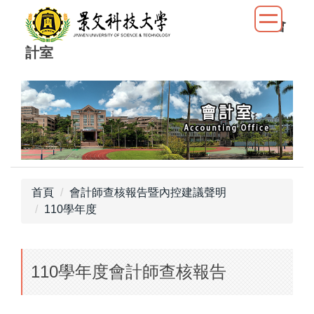
跳
會
到
主
計室
要
內
容
區
首頁
會計師查核報告暨內控建議聲明
110學年度
110學年度會計師查核報告